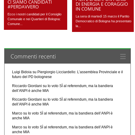
CI SIAMO CANDIDATI
DI ENERGIA E CORAGGIO
#PERDAVVERO
IN COMUNE
Ecco i nostri candidati per il Consiglio
La sera di martedì 15 marzo il Partito
Comunale e nei Quartieri di Bologna:
Democratico di Bologna ha presentato
Comune...
la...
Commenti recenti
Luigi Bidoia
su
Piergiorgio Licciardello: L’assemblea Provinciale e il
futuro del PD bolognese
Riccardo Giordani
su
Io voto SÌ al referendum, ma la bandiera
dell’ANPI è anche MIA
Riccardo Giordani
su
Io voto SÌ al referendum, ma la bandiera
dell’ANPI è anche MIA
Marco
su
Io voto SÌ al referendum, ma la bandiera dell’ANPI è
anche MIA
Marco
su
Io voto SÌ al referendum, ma la bandiera dell’ANPI è
anche MIA