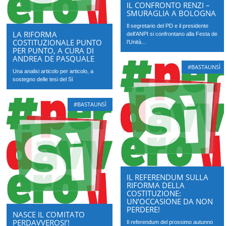
IL CONFRONTO RENZI –
SMURAGLIA A BOLOGNA
Il segretario del PD e il presidente
LA RIFORMA
dell’ANPI si confrontano alla Festa de
COSTITUZIONALE PUNTO
l’Unità...
PER PUNTO, A CURA DI
ANDREA DE PASQUALE
#BASTAUNSÌ
Una analisi articolo per articolo, a
sostegno delle tesi del Sì
#BASTAUNSÌ
IL REFERENDUM SULLA
RIFORMA DELLA
COSTITUZIONE:
UN’OCCASIONE DA NON
PERDERE!
NASCE IL COMITATO
PERDAVVEROSI’!
Il referendum del prossimo autunno