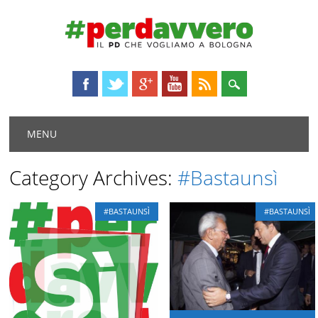
Main menu
Skip
MENU
to
content
Category Archives:
#Bastaunsì
#BASTAUNSÌ
#BASTAUNSÌ