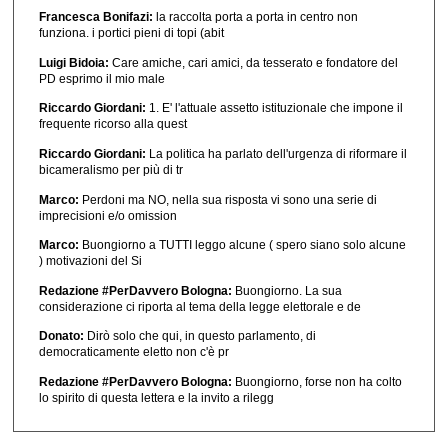
Francesca Bonifazi:
la raccolta porta a porta in centro non
funziona. i portici pieni di topi (abit
Luigi Bidoia:
Care amiche, cari amici, da tesserato e fondatore del
PD esprimo il mio male
Riccardo Giordani:
1. E' l'attuale assetto istituzionale che impone il
frequente ricorso alla quest
Riccardo Giordani:
La politica ha parlato dell'urgenza di riformare il
bicameralismo per più di tr
Marco:
Perdoni ma NO, nella sua risposta vi sono una serie di
imprecisioni e/o omission
Marco:
Buongiorno a TUTTI leggo alcune ( spero siano solo alcune
) motivazioni del Si
Redazione #PerDavvero Bologna:
Buongiorno. La sua
considerazione ci riporta al tema della legge elettorale e de
Donato:
Dirò solo che qui, in questo parlamento, di
democraticamente eletto non c'è pr
Redazione #PerDavvero Bologna:
Buongiorno, forse non ha colto
lo spirito di questa lettera e la invito a rilegg