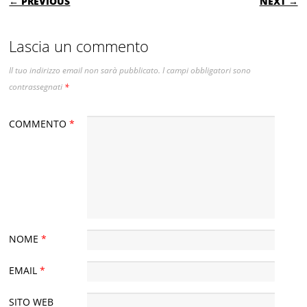
← PREVIOUS
NEXT →
Lascia un commento
Il tuo indirizzo email non sarà pubblicato.
I campi obbligatori sono
contrassegnati
*
COMMENTO
*
NOME
*
EMAIL
*
SITO WEB