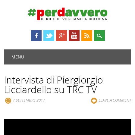
Main menu
Skip
MENU
to
content
Intervista di Piergiorgio
Licciardello su TRC TV
7 SETTEMBRE 2017
LEAVE A COMMENT