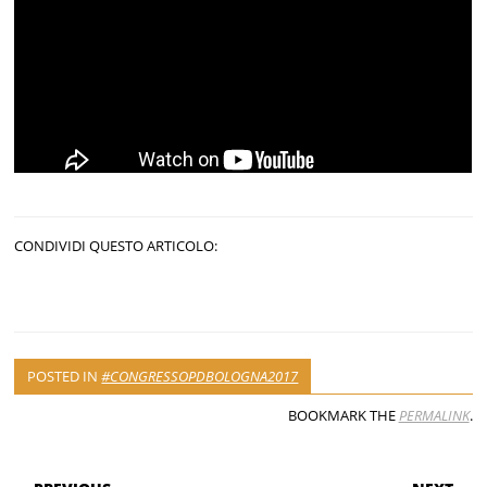
CONDIVIDI QUESTO ARTICOLO:
POSTED IN
#CONGRESSOPDBOLOGNA2017
BOOKMARK THE
PERMALINK
.
POST NAVIGATION