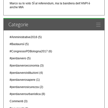
Marco
su
Io voto SÌ al referendum, ma la bandiera dell’ANPI è
anche MIA
Categorie
#Amministrative2016
(5)
#Bastaunsì
(5)
#CongressoPDBologna2017
(6)
#perdavvero
(5)
#perdavveroeconomia
(3)
#perdavveroistituzioni
(4)
#perdavverosapere
(1)
#perdavverosicurezza
(2)
#perdavverourbanistica
(8)
Commenti
(3)