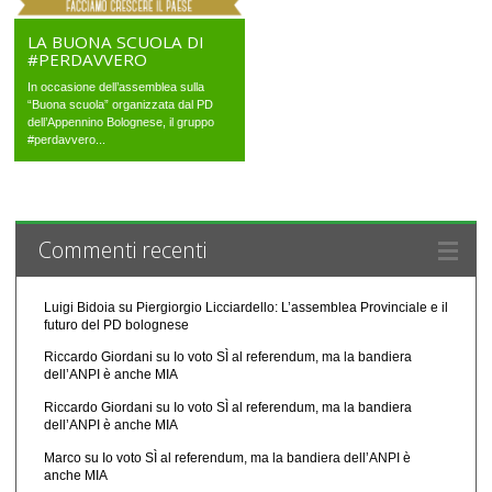
LA BUONA SCUOLA DI
#PERDAVVERO
In occasione dell’assemblea sulla
“Buona scuola” organizzata dal PD
dell’Appennino Bolognese, il gruppo
#perdavvero...
Commenti recenti
Luigi Bidoia
su
Piergiorgio Licciardello: L’assemblea Provinciale e il
futuro del PD bolognese
Riccardo Giordani
su
Io voto SÌ al referendum, ma la bandiera
dell’ANPI è anche MIA
Riccardo Giordani
su
Io voto SÌ al referendum, ma la bandiera
dell’ANPI è anche MIA
Marco
su
Io voto SÌ al referendum, ma la bandiera dell’ANPI è
anche MIA