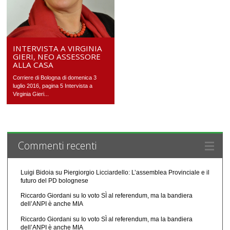
INTERVISTA A VIRGINIA
GIERI, NEO ASSESSORE
ALLA CASA
Corriere di Bologna di domenica 3
luglio 2016, pagina 5 Intervista a
Virginia Gieri...
Commenti recenti
Luigi Bidoia
su
Piergiorgio Licciardello: L’assemblea Provinciale e il
futuro del PD bolognese
Riccardo Giordani
su
Io voto SÌ al referendum, ma la bandiera
dell’ANPI è anche MIA
Riccardo Giordani
su
Io voto SÌ al referendum, ma la bandiera
dell’ANPI è anche MIA