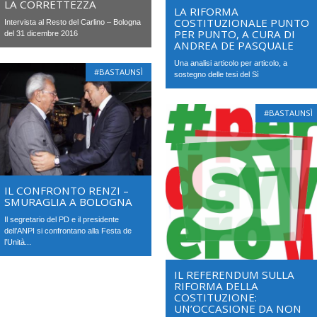
LA CORRETTEZZA
LA RIFORMA
COSTITUZIONALE PUNTO
Intervista al Resto del Carlino – Bologna
PER PUNTO, A CURA DI
del 31 dicembre 2016
ANDREA DE PASQUALE
Una analisi articolo per articolo, a
#BASTAUNSÌ
sostegno delle tesi del Sì
#BASTAUNSÌ
IL CONFRONTO RENZI –
SMURAGLIA A BOLOGNA
Il segretario del PD e il presidente
dell’ANPI si confrontano alla Festa de
l’Unità...
IL REFERENDUM SULLA
RIFORMA DELLA
COSTITUZIONE:
UN’OCCASIONE DA NON