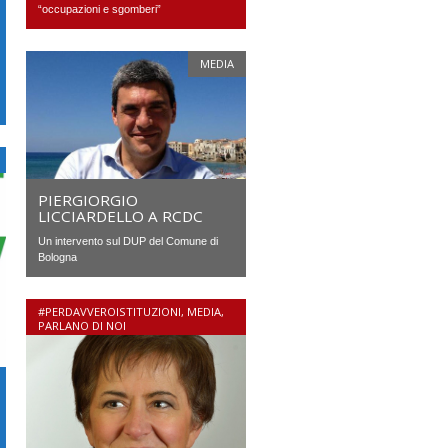
“occupazioni e sgomberi”
MEDIA
PIERGIORGIO
LICCIARDELLO A RCDC
Un intervento sul DUP del Comune di
Bologna
#PERDAVVEROISTITUZIONI
,
MEDIA
,
PARLANO DI NOI