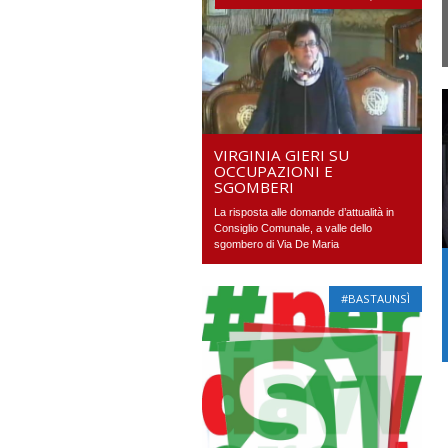
VIRGINIA GIERI SU
OCCUPAZIONI E
SGOMBERI
La risposta alle domande d’attualità in
Consiglio Comunale, a valle dello
sgombero di Via De Maria
#BASTAUNSÌ