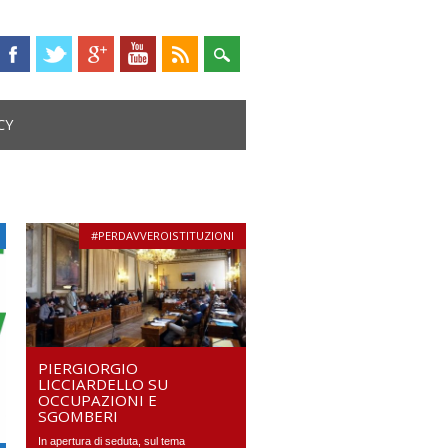
CY
#PERDAVVEROISTITUZIONI
PIERGIORGIO
LICCIARDELLO SU
OCCUPAZIONI E
SGOMBERI
In apertura di seduta, sul tema