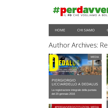
Main menu
Skip
HOME
CHI SIAMO
to
content
Author Archives:
Re
MEDIA
PIERGIORGIO
LICCIARDELLO A DEDALUS
La registrazione integrale della puntata
del 20 gennaio 2016
#PERDAVVEROISTITUZIONI
,
MEDIA