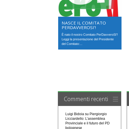
NASCE IL COMITATO
PERDAVVEROSI’!
È nato il nostro Comitato PerDavveroSI’!
Leggi la presentazione del Presidente
del Comitato:...
Commenti recenti
Luigi Bidoia
su
Piergiorgio
Licciardello: L’assemblea
Provinciale e il futuro del PD
bolognese