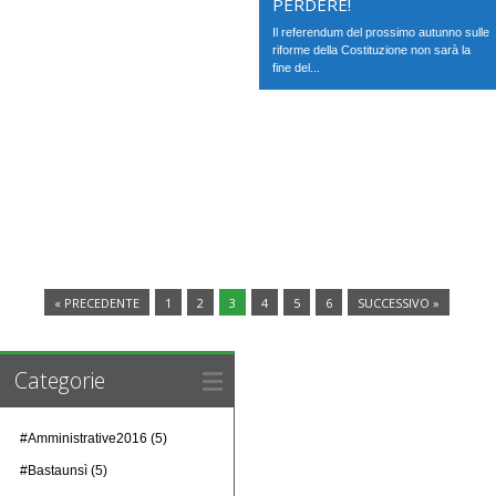
PERDERE!
Il referendum del prossimo autunno sulle
riforme della Costituzione non sarà la
fine del...
« PRECEDENTE
1
2
3
4
5
6
SUCCESSIVO »
Categorie
#Amministrative2016
(5)
#Bastaunsì
(5)