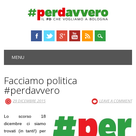
Main menu
Skip
MENU
to
content
Facciamo politica
#perdavvero
29 DICEMBRE 2015
LEAVE A COMMENT
Lo scorso 18
dicembre ci siamo
trovati (in tanti!) per