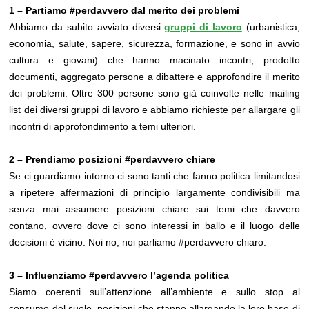
1 – Partiamo #perdavvero dal merito dei problemi
Abbiamo da subito avviato diversi
gruppi di lavoro
(urbanistica,
economia, salute, sapere, sicurezza, formazione, e sono in avvio
cultura e giovani) che hanno macinato incontri, prodotto
documenti, aggregato persone a dibattere e approfondire il merito
dei problemi. Oltre 300 persone sono già coinvolte nelle mailing
list dei diversi gruppi di lavoro e abbiamo richieste per allargare gli
incontri di approfondimento a temi ulteriori.
2 – Prendiamo posizioni #perdavvero chiare
Se ci guardiamo intorno ci sono tanti che fanno politica limitandosi
a ripetere affermazioni di principio largamente condivisibili ma
senza mai assumere posizioni chiare sui temi che davvero
contano, ovvero dove ci sono interessi in ballo e il luogo delle
decisioni è vicino. Noi no, noi parliamo #perdavvero chiaro.
3 – Influenziamo #perdavvero l’agenda politica
Siamo coerenti sull’attenzione all’ambiente e sullo stop al
consumo del suolo, posizioni che stanno allargando la loro base di