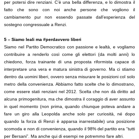
per potersi dire renziani. C’è una bella differenza, e lo dimostra il
fatto che sono con noi anche persone che vogliono il
cambiamento pur non essendo passate dall’esperienza del
sostegno congressuale a Renzi.
5 – Siamo leali ma #perdavvero liberi
Siamo nel Partito Democratico con passione e lealtà, e vogliamo
contribuire a renderlo così come gli elettori (da molti anni) lo
chiedono, forza trainante di una proposta riformista capace di
interpretare una vera e matura sinistra di governo. Ma ci stiamo
dentro da uomini liberi, ovvero senza misurare le posizioni col solo
metro della convenienza. Abbiamo fatto scelte che lo dimostrano,
come essere stati renziani nel 2012. Scelta che non dà diritto ad
alcuna primogenitura, ma che dimostra il coraggio di aver assunto
in quel momento (non prima, quando chiunque poteva andare a
fare un giro alla Leopolda anche solo per curiosità, né dopo
quando la forza di Renzi è apparsa inarrestabile) una posizione
scomoda e non di convenienza, quando il 98% del partito era “tutti
per Bersani”. Ma anche qui di esempi ne potremmo fare altri.