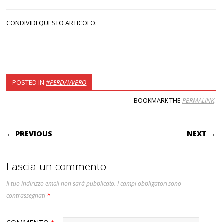
CONDIVIDI QUESTO ARTICOLO:
POSTED IN
#PERDAVVERO
BOOKMARK THE
PERMALINK
.
POST NAVIGATION
← PREVIOUS
NEXT →
Lascia un commento
Il tuo indirizzo email non sarà pubblicato.
I campi obbligatori sono
contrassegnati
*